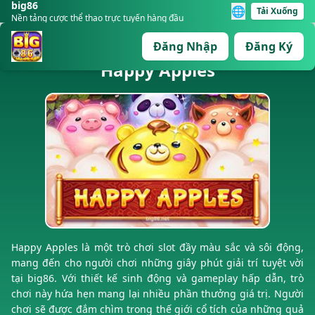
big86
🌐
Tải Xuống
Nền tảng cược thể thao trực tuyến hàng đầu
Đăng Nhập
Đăng Ký
Happy Apples
Happy Apples là một trò chơi slot đầy màu sắc và sôi động,
mang đến cho người chơi những giây phút giải trí tuyệt vời
tại big86. Với thiết kế sinh động và gameplay hấp dẫn, trò
chơi này hứa hẹn mang lại nhiều phần thưởng giá trị. Người
chơi sẽ được đắm chìm trong thế giới cổ tích của những quả