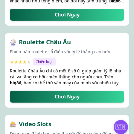
khác nhau như tổng điểm, bộ đôi hay tam trùng.
Big86
mang đến trải nghiệm mượt mà với giao diện đẹp mắt
và tỷ lệ trả thưởng cạnh tranh.
Chơi Ngay
Roulette Châu Âu
🎡
Phiên bản roulette cổ điển với tỷ lệ thắng cao hơn.
★
★
★
★
★
Chiến lược
Roulette Châu Âu chỉ có một ô số 0, giúp giảm tỷ lệ nhà
cái và tăng cơ hội chiến thắng cho người chơi. Trên
big86
, bạn có thể thử vận may của mình với nhiều tùy
chọn cược khác nhau từ thẳng hàng đến đỏ đen, chẵn
lẻ.
Chơi Ngay
Video Slots
🎰
🇻🇳
Dòng máy đánh bạc hiện đại với đồ họa sống động.