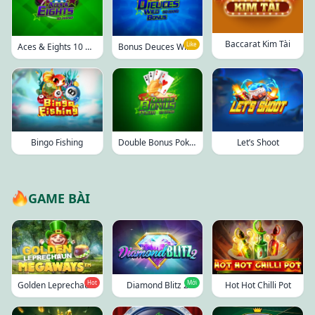
Baccarat Kim Tài
Like
Aces & Eights 10 Hand
Bonus Deuces Wild 50 Hand
Bingo Fishing
Double Bonus Poker 10 Hand
Let’s Shoot
GAME BÀI
Hot
Mới
Golden Leprechaun Megaways™
Diamond Blitz 2
Hot Hot Chilli Pot