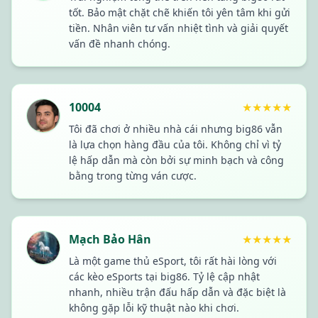
tốt. Bảo mật chặt chẽ khiến tôi yên tâm khi gửi
tiền. Nhân viên tư vấn nhiệt tình và giải quyết
vấn đề nhanh chóng.
10004
★
★
★
★
★
Tôi đã chơi ở nhiều nhà cái nhưng big86 vẫn
là lựa chọn hàng đầu của tôi. Không chỉ vì tỷ
lệ hấp dẫn mà còn bởi sự minh bạch và công
bằng trong từng ván cược.
Mạch Bảo Hân
★
★
★
★
★
Là một game thủ eSport, tôi rất hài lòng với
các kèo eSports tại big86. Tỷ lệ cập nhật
nhanh, nhiều trận đấu hấp dẫn và đặc biệt là
không gặp lỗi kỹ thuật nào khi chơi.