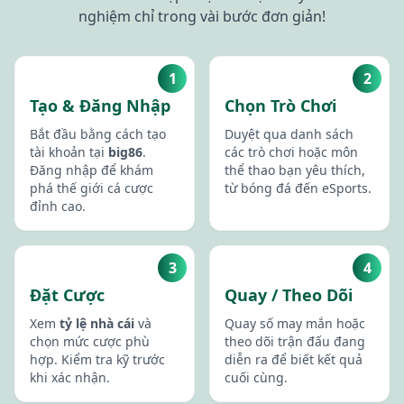
nghiệm chỉ trong vài bước đơn giản!
1
2
Tạo & Đăng Nhập
Chọn Trò Chơi
Bắt đầu bằng cách tạo
Duyệt qua danh sách
tài khoản tại
big86
.
các trò chơi hoặc môn
Đăng nhập để khám
thể thao bạn yêu thích,
phá thế giới cá cược
từ bóng đá đến eSports.
đỉnh cao.
3
4
Đặt Cược
Quay / Theo Dõi
Xem
tỷ lệ nhà cái
và
Quay số may mắn hoặc
chọn mức cược phù
theo dõi trận đấu đang
hợp. Kiểm tra kỹ trước
diễn ra để biết kết quả
khi xác nhận.
cuối cùng.