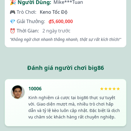
🎉 Người Dùng:
Mike***Tuan
🎮 Trò Chơi:
Keno Tốc Độ
💎 Giải Thưởng:
₫5,600,000
⏰ Thời Gian:
2 ngày trước
"Không ngờ chơi nhanh thắng nhanh, thật sự rất kích thích!"
Đánh giá người chơi big86
10006
★
★
★
★
★
Kinh nghiệm cá cược tại big86 thực sự tuyệt
vời. Giao diện mượt mà, nhiều trò chơi hấp
dẫn và tỷ lệ kèo luôn cập nhật. Đặc biệt là dịch
vụ chăm sóc khách hàng rất chuyên nghiệp.