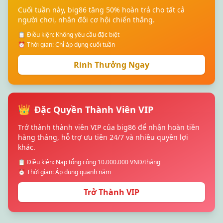
Cuối tuần này, big86 tăng 50% hoàn trả cho tất cả
người chơi, nhân đôi cơ hội chiến thắng.
📋 Điều kiện: Không yêu cầu đặc biệt
⏰ Thời gian: Chỉ áp dụng cuối tuần
Rinh Thưởng Ngay
👑
Đặc Quyền Thành Viên VIP
Trở thành thành viên VIP của big86 để nhận hoàn tiền
hàng tháng, hỗ trợ ưu tiên 24/7 và nhiều quyền lợi
khác.
📋 Điều kiện: Nạp tổng cộng 10.000.000 VNĐ/tháng
⏰ Thời gian: Áp dụng quanh năm
Trở Thành VIP